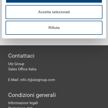
passanti
Accetta selezionati
Personalizzazioni - la nostra specialità
Rifiuta
piè di pagine
Contattaci
Utz Group
Sales Office Italia
E-Mail: info.it@
utzgroup.com
Condizioni generali
Informazioni legali