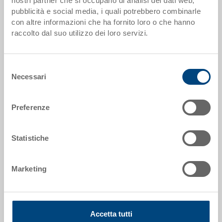
nostri partner che si occupano di analisi dei dati web,
Codice
pubblicità e social media, i quali potrebbero combinarle
31-6426-0-01.7000.0101
con altre informazioni che ha fornito loro o che hanno
raccolto dal suo utilizzo dei loro servizi.
Dimensioni esterne:
598 x 398 x 280 mm
Colore:
Selezione
Necessari
del
RAL 7001 |
Altri colori su richiesta
consenso
Preferenze
Richiedi offerta
Statistiche
Dati tecnici
Marketing
Contenitore SGL, tipo C/N, PP, grigio argento RAL
7001, esterno 598x398x280 mm, interno 558x358x262
mm, 52.0 l, pareti forate, fondo SGL fessurato, porta
Accetta tutti
etichette integrato su tutti i lati, 4 impugnature