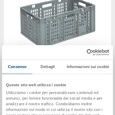
immagine simile
Consenso
Dettagli
Informazioni sui cookie
Disponbilità: su richiesta
Questo sito web utilizza i cookie
Il prodotto non può essere ordinato online:
Richiedi
offerta
Utilizziamo i cookie per personalizzare contenuti ed
annunci, per fornire funzionalità dei social media e per
analizzare il nostro traffico. Condividiamo inoltre
Dati articolo
informazioni sul modo in cui utilizza il nostro sito con i