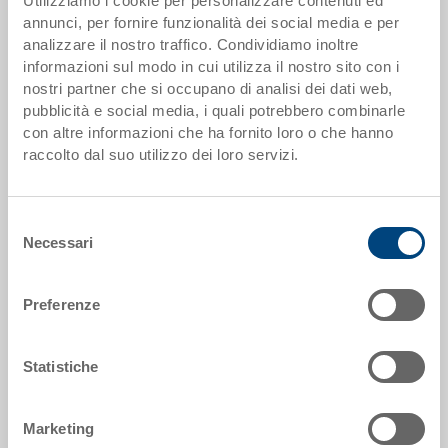
Utilizziamo i cookie per personalizzare contenuti ed
Scaglioni quantità
Prezzo
annunci, per fornire funzionalità dei social media e per
analizzare il nostro traffico. Condividiamo inoltre
da 250 pezzi
EUR 16,45
informazioni sul modo in cui utilizza il nostro sito con i
nostri partner che si occupano di analisi dei dati web,
Scaglionamento per quantità secondo le unità di imballo.
pubblicità e social media, i quali potrebbero combinarle
con altre informazioni che ha fornito loro o che hanno
raccolto dal suo utilizzo dei loro servizi.
Dati articolo
Codice
Selezione
32-6413-9.7000.0101
Necessari
del
Dimensioni esterne:
consenso
600 x 400 x 151 mm
Preferenze
Colore:
RAL 7001 |
Altri colori su richiesta
Statistiche
Marketing