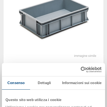
immagine simile
EUR 16,45
Prezzo unitario lordo più IVA
Consenso
Dettagli
Informazioni sui cookie
Disponbilità: su richiesta
Il prodotto non può essere ordinato online:
Richiedi
offerta
Questo sito web utilizza i cookie