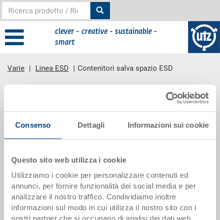
clever - creative - sustainable -
smart
Varie
Linea ESD
Contenitori salva spazio ESD
contenuto principale
Gruppo prodotti
Consenso
Dettagli
Informazioni sui cookie
Questo sito web utilizza i cookie
Contenitori salva spazio ESD
Utilizziamo i cookie per personalizzare contenuti ed
annunci, per fornire funzionalità dei social media e per
mostrare la descrizione
analizzare il nostro traffico. Condividiamo inoltre
informazioni sul modo in cui utilizza il nostro sito con i
nostri partner che si occupano di analisi dei dati web,