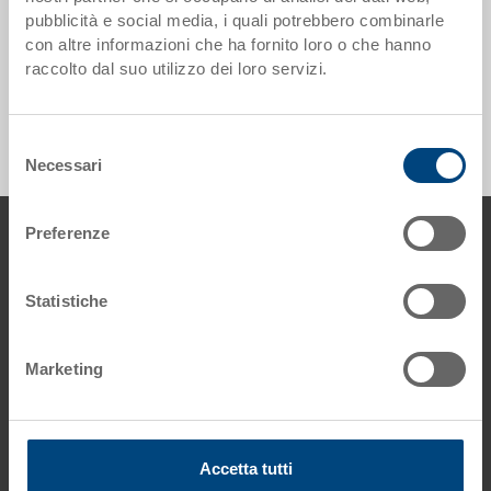
pubblicità e social media, i quali potrebbero combinarle
con altre informazioni che ha fornito loro o che hanno
raccolto dal suo utilizzo dei loro servizi.
Contenitori salva spazio ESD - 0 prodotti trovati
Selezione
Necessari
del
consenso
piè di pagine
Preferenze
Contattaci
Utz Group
Statistiche
Sales Office Italia
E-Mail: info.it@
utzgroup.com
Marketing
Condizioni generali
Informazioni legali
Accetta tutti
Protezione dati