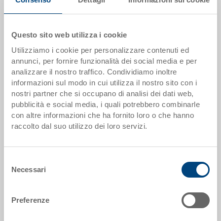
Scaglioni quantità
Prezzo
da 1 pezzi
EUR 30,40
Questo sito web utilizza i cookie
da 50 pezzi
EUR 27,10
Utilizziamo i cookie per personalizzare contenuti ed
annunci, per fornire funzionalità dei social media e per
da 100 pezzi
EUR 26,09
analizzare il nostro traffico. Condividiamo inoltre
informazioni sul modo in cui utilizza il nostro sito con i
da 250 pezzi
EUR 25,08
nostri partner che si occupano di analisi dei dati web,
pubblicità e social media, i quali potrebbero combinarle
Scaglionamento per quantità secondo le unità di imballo.
con altre informazioni che ha fornito loro o che hanno
raccolto dal suo utilizzo dei loro servizi.
Dati articolo
Codice
Selezione
80-6253
Necessari
del
consenso
Dimensioni esterne:
552 x 352 mm
Preferenze