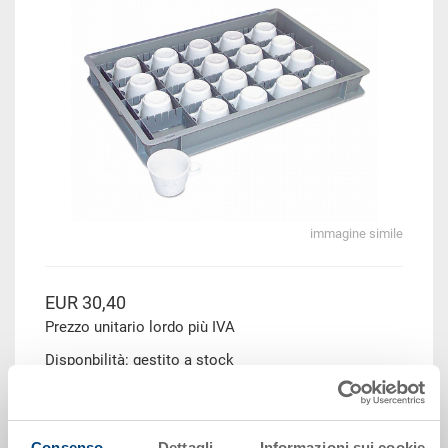
immagine simile
EUR 30,40
Prezzo unitario lordo più IVA
Disponbilità: gestito a stock
Il prodotto non può essere ordinato online:
Richiedi
offerta
Consenso
Dettagli
Informazioni sui cookie