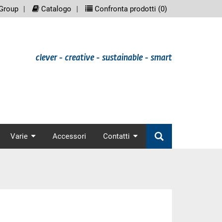
eenreader.meta_nav
scree
Group
Catalogo
Confronta prodotti (
0
)
clever - creative - sustainable - smart
nav
Varie
Accessori
Contatti