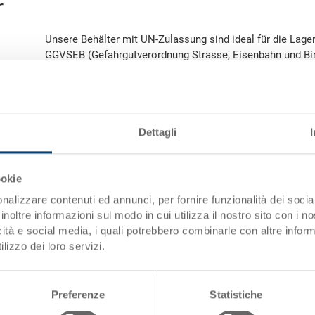
r
Unsere Behälter mit UN-Zulassung sind ideal für die Lag
GGVSEB (Gefahrgutverordnung Strasse, Eisenbahn und Bin
von uns produzierte Behälter mittels umfangreichen Test
zertifiziert werden - wir erledigen für Sie die Zulassung
Behälter:
Dettagli
RAKO GGVSEB
Faltboxen GGVSEB
ookie
POOLBOX GGVSEB
nalizzare contenuti ed annunci, per fornire funzionalità dei socia
PALOXE GGVSEB
inoltre informazioni sul modo in cui utilizza il nostro sito con i 
icità e social media, i quali potrebbero combinarle con altre inform
lizzo dei loro servizi.
Preferenze
Statistiche