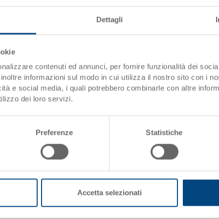
Dettagli
Dati articolo
Codice
ookie
Dimensioni esterne:
nalizzare contenuti ed annunci, per fornire funzionalità dei socia
i)
inoltre informazioni sul modo in cui utilizza il nostro sito con i 
Colore:
icità e social media, i quali potrebbero combinarle con altre inform
lizzo dei loro servizi.
Richiedi offerta
Preferenze
Statistiche
Dati tecnici
Peso
Materiale
Accetta selezionati
Variante di sistema