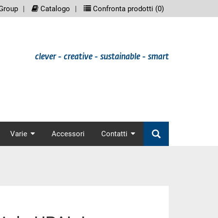
eenreader.meta_nav
scree
Group
Catalogo
Confronta prodotti (
0
)
clever - creative - sustainable - smart
nav
Varie
Accessori
Contatti