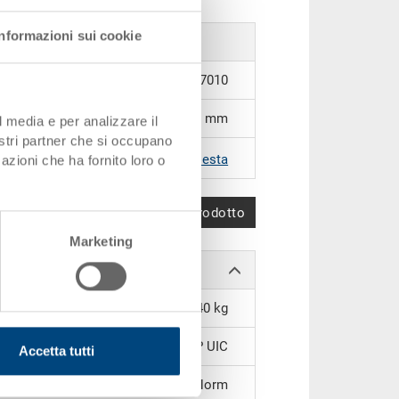
Informazioni sui cookie
33-1208I-00-00-02 R.P7010
1200 x 800 x 150 mm
l media e per analizzare il
nostri partner che si occupano
|
Altri colori su richiesta
azioni che ha fornito loro o
Confronta prodotto
Marketing
13,40 kg
PP UIC
Accetta tutti
EURO-Norm