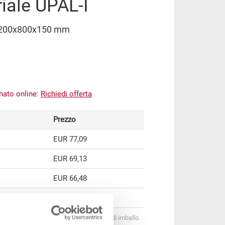
riale UPAL-I
I 1200x800x150 mm
inato online:
Richiedi offerta
Prezzo
EUR 77,09
EUR 69,13
EUR 66,48
EUR 63,91
onamento per quantità secondo le unità di imballo.