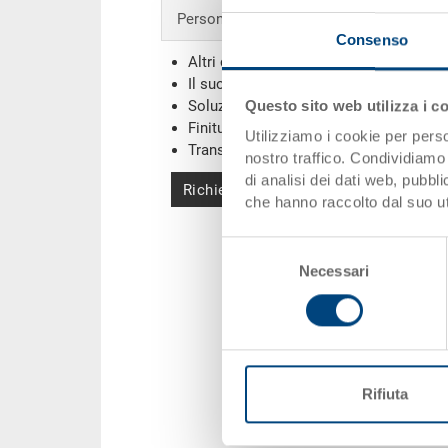
Personalizzazioni - la nostra specialità
Consenso
Altri colori
Il suo logo / etichette
(Esempi)
Questo sito web utilizza i c
Soluzioni individuali
Finiture
Utilizziamo i cookie per perso
Transponder (RFID) / Barcodes
(Esemp
nostro traffico. Condividiamo 
di analisi dei dati web, pubbl
Richiedi offerta
che hanno raccolto dal suo uti
Selezione
Necessari
del
consenso
Rifiuta