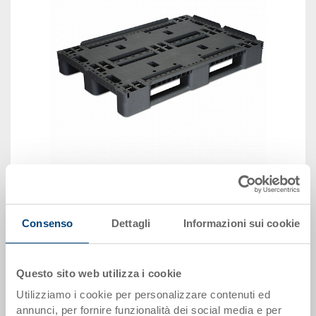
immagine simile
Consenso
Dettagli
Informazioni sui cookie
Vedi animazione 3D
Questo sito web utilizza i cookie
Disponbilità: su richiesta
Utilizziamo i cookie per personalizzare contenuti ed
Il prodotto non può essere ordinato online:
Richiedi
annunci, per fornire funzionalità dei social media e per
offerta