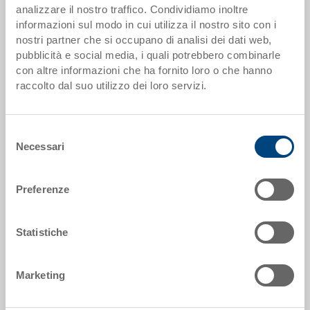
analizzare il nostro traffico. Condividiamo inoltre
informazioni sul modo in cui utilizza il nostro sito con i
Dati articolo
nostri partner che si occupano di analisi dei dati web,
pubblicità e social media, i quali potrebbero combinarle
Codice
con altre informazioni che ha fornito loro o che hanno
33-1208I-01-00-11 R.P7010
raccolto dal suo utilizzo dei loro servizi.
Dimensioni esterne:
1210 x 810 x 170 mm
Selezione
Necessari
del
Colore:
consenso
|
Altri colori su richiesta
Preferenze
Statistiche
Richiedi offerta
Marketing
Dati tecnici