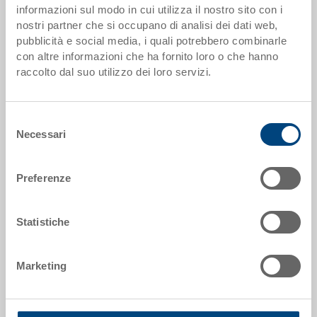
informazioni sul modo in cui utilizza il nostro sito con i
nostri partner che si occupano di analisi dei dati web,
Dati articolo
pubblicità e social media, i quali potrebbero combinarle
con altre informazioni che ha fornito loro o che hanno
Codice
raccolto dal suo utilizzo dei loro servizi.
33-1208M-02-00.7000
Dimensioni esterne:
Selezione
1200 x 800 x 150 mm
Necessari
del
consenso
Colore:
RAL 7001 |
Altri colori su richiesta
Preferenze
Statistiche
Richiedi offerta
Marketing
Dati tecnici