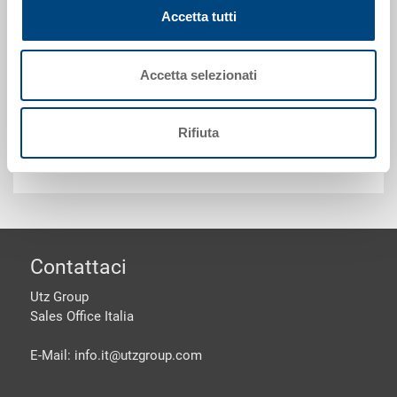
Accetta tutti
Pallet universale UPAL-U, PP, grigio argento RAL 7001,
esterno 1200x800x150 mm, senza rinforzo, piano
superiore chiuso, 2 impugnature passanti, bordino di
Accetta selezionati
contenimento compatibile EHI, 3 pattini longitudinali
Rifiuta
Personalizzazioni - la nostra specialità
piè di pagine
Contattaci
Utz Group
Sales Office Italia
E-Mail: info.it@
utzgroup.com