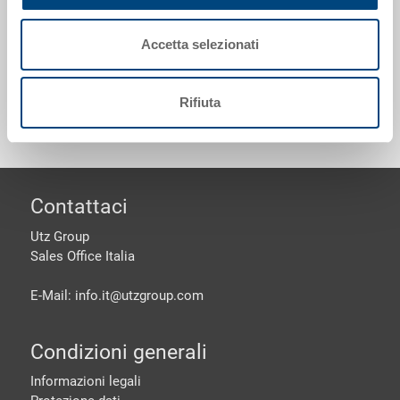
impilabile
Accetta selezionati
Personalizzazioni - la nostra specialità
Rifiuta
piè di pagine
Contattaci
Utz Group
Sales Office Italia
E-Mail: info.it@
utzgroup.com
Condizioni generali
Informazioni legali