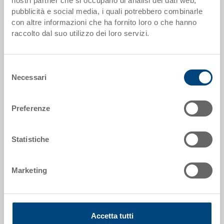
nostri partner che si occupano di analisi dei dati web,
pubblicità e social media, i quali potrebbero combinarle
Codice
con altre informazioni che ha fornito loro o che hanno
36-6005
raccolto dal suo utilizzo dei loro servizi.
Dimensioni esterne:
1200 x 800 x 1265 mm
Selezione
Necessari
Colore:
del
|
Altri colori su richiesta
consenso
Preferenze
Statistiche
Richiedi offerta
Marketing
Dati tecnici
Palletbox PALOXE doppio, PE, grigio argento, esterno
1200x800x1265 mm, interno 1110x710x1085 mm,
Accetta tutti
855.0 l, pareti chiuse, 2 pattini longitudinali, non