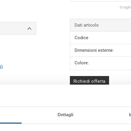
Scagli
Dati articolo
Codice
Dimensioni esterne:
Colore:
i)
Richiedi offerta
Dati tecnici
Dimensioni interne
Dettagli
Altezza di