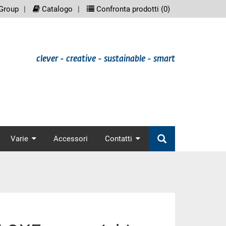
eenreader.meta_nav
scree
Group
Catalogo
Confronta prodotti (
0
)
clever - creative - sustainable - smart
nav
Varie
Accessori
Contatti