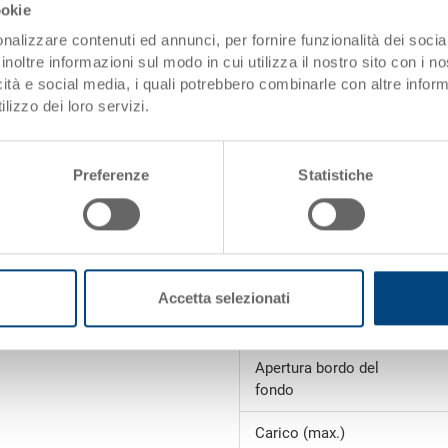
impilamento
ookie
nalizzare contenuti ed annunci, per fornire funzionalità dei socia
Volume
inoltre informazioni sul modo in cui utilizza il nostro sito con i 
icità e social media, i quali potrebbero combinarle con altre inform
Peso
lizzo dei loro servizi.
Materiale
Pareti laterali
Preferenze
Statistiche
Fondo
Versione pattini /
piedi
Accetta selezionati
Carico utile
Apertura bordo del
fondo
Carico (max.)