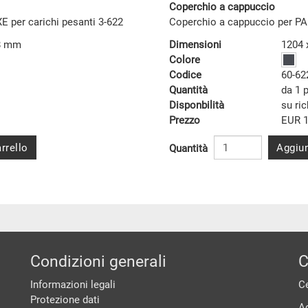
Coperchio a cappuccio
 per carichi pesanti 3-622
Coperchio a cappuccio per P
48 mm
Dimensioni
1204 
Colore
Codice
60-62
Quantità
da 1 
Disponbilità
su ri
Prezzo
EUR 1
rrello
Aggiun
Quantità
Condizioni generali
C
Informazioni legali
Ce
Protezione dati
A