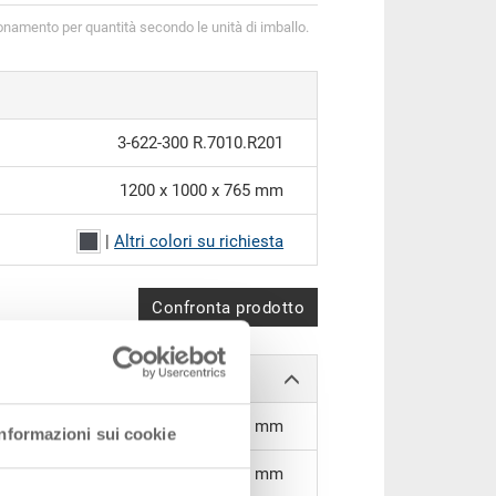
onamento per quantità secondo le unità di imballo.
3-622-300 R.7010.R201
1200 x 1000 x 765 mm
|
Altri colori su richiesta
Confronta prodotto
1106 x 906 x 600 mm
Informazioni sui cookie
765 mm