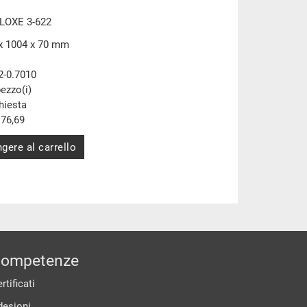
ALOXE 3-622
x 1004 x 70 mm
2-0.7010
pezzo(i)
chiesta
76,69
gere al carrello
ompetenze
rtificati
desioni