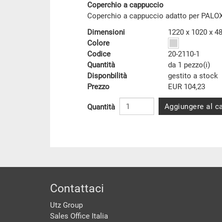
Coperchio a cappuccio
Coperchio a cappuccio adatto per PALOXE
Dimensioni
1220 x 1020 x 
Colore
Codice
20-2110-1
Quantità
da 1 pezzo(i)
Disponbilità
gestito a stock
Prezzo
EUR 104,23
Aggiungere al ca
Quantità
piè di pagine
Contattaci
Utz Group
Sales Office Italia