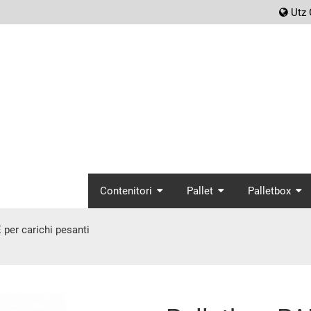
scr
Utz 
screenreader.main_
Contenitori
Pallet
Palletbox
per carichi pesanti