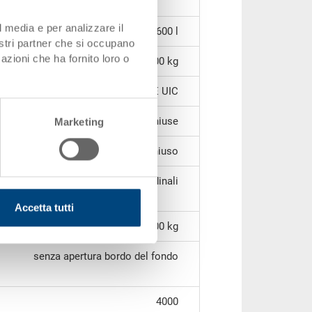
l media e per analizzare il
600 l
nostri partner che si occupano
azioni che ha fornito loro o
48,00 kg
PE UIC
chiuse
Marketing
chiuso
3 pattini longitudinali
Accetta tutti
600 kg
senza apertura bordo del fondo
4000