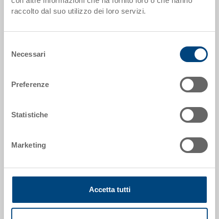
con altre informazioni che ha fornito loro o che hanno
raccolto dal suo utilizzo dei loro servizi.
Dimensioni esterne:
364 x 190 x 3 mm
Colore:
Selezione
Necessari
del
|
Altri colori su richiesta
consenso
Preferenze
Richiedi offerta
Statistiche
Dati tecnici
Marketing
Separatore trasversale da assemblare a innesto, PS
rigenerato, nero, 364x190x3 mm, 1 fessura, adatto per
EUROTEC 5-6422N-582
Accetta tutti
Personalizzazioni - la nostra specialità