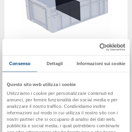
immagine simile
Consenso
Dettagli
Informazioni sui cookie
Disponbilità: su richiesta
Questo sito web utilizza i cookie
Il prodotto non può essere ordinato online:
Richiedi
offerta
Utilizziamo i cookie per personalizzare contenuti ed
annunci, per fornire funzionalità dei social media e per
analizzare il nostro traffico. Condividiamo inoltre
Dati articolo
informazioni sul modo in cui utilizza il nostro sito con i
nostri partner che si occupano di analisi dei dati web,
Codice
pubblicità e social media, i quali potrebbero combinarle
80-6530-2