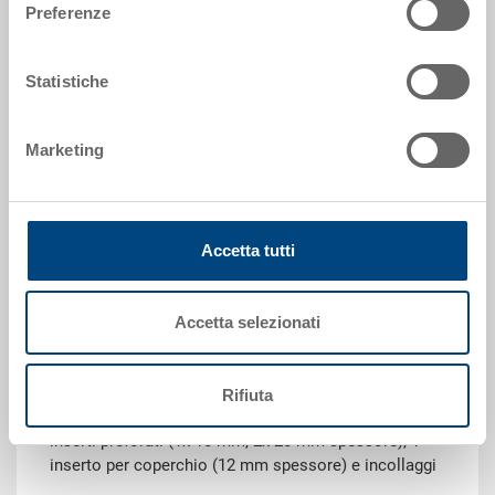
Preferenze
Dimensioni esterne:
360 x 260 x 62 mm
Statistiche
Colore:
|
Altri colori su richiesta
Marketing
Accetta tutti
Richiedi offerta
Accetta selezionati
Dati tecnici
Set schiuma espansa, PUR RG, grigio antracite,
Rifiuta
360x260x62 mm, per valigetta 35-211, formato da 3
inserti preforati (1x 10 mm, 2x 20 mm spessore), 1
inserto per coperchio (12 mm spessore) e incollaggi