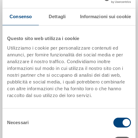
Disponbilità: gestito a stock
Il prodotto non può essere ordinato online:
Richiedi
Consenso
Dettagli
Informazioni sui cookie
offerta
Questo sito web utilizza i cookie
Scaglioni quantità
Prezzo
Utilizziamo i cookie per personalizzare contenuti ed
da 1 pezzi
EUR 15,02
annunci, per fornire funzionalità dei social media e per
analizzare il nostro traffico. Condividiamo inoltre
da 50 pezzi
EUR 13,50
informazioni sul modo in cui utilizza il nostro sito con i
da 100 pezzi
EUR 12,97
nostri partner che si occupano di analisi dei dati web,
pubblicità e social media, i quali potrebbero combinarle
da 250 pezzi
EUR 12,49
con altre informazioni che ha fornito loro o che hanno
raccolto dal suo utilizzo dei loro servizi.
Scaglionamento per quantità secondo le unità di imballo.
Selezione
Dati articolo
Necessari
del
consenso
Codice
80-925-11.1