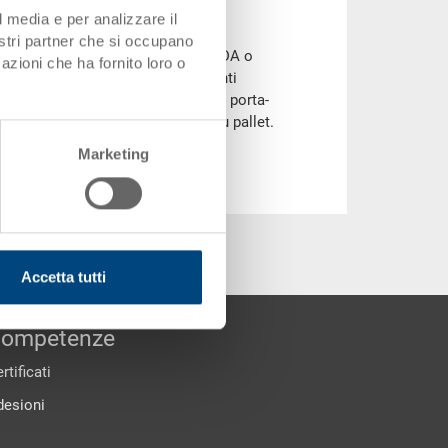
l media e per analizzare il
nostri partner che si occupano
ioni a norma specifica del Paese (VDA o
azioni che ha fornito loro o
plastica ad esempio: per i componenti
omponenti facilmente danneggiabili porta-
 combinati in unità di trasporto su pallet.
Marketing
Accetta tutti
ompetenze
rtificati
desioni