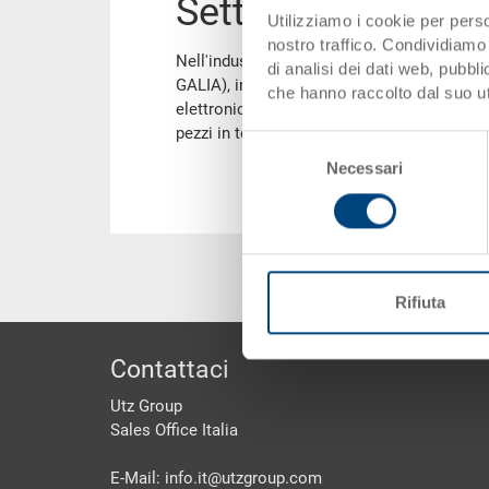
Settore automobil
Utilizziamo i cookie per perso
nostro traffico. Condividiamo 
Nell'industria automobilistica si impiegano
di analisi dei dati web, pubbl
GALIA), in parte di grandi dimensioni (GLT).
che hanno raccolto dal suo uti
elettronici contenitori ESD, per sostanze p
pezzi in termoformato inseriti in contenitor
Selezione
Necessari
del
consenso
Rifiuta
piè di pagine
Contattaci
Utz Group
Sales Office Italia
E-Mail: info.it@
utzgroup.com