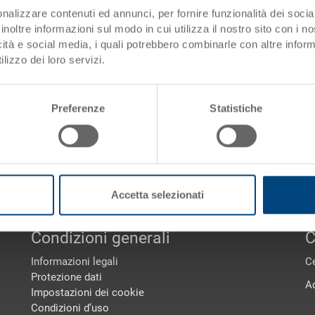
istico
nalizzare contenuti ed annunci, per fornire funzionalità dei socia
inoltre informazioni sul modo in cui utilizza il nostro sito con i 
 principalmente contenitori di plastica, in parte di piccole dimens
icità e social media, i quali potrebbero combinarle con altre inform
 Per utilizzi speciali vengono inoltre impiegati altri contenitori di 
lizzo dei loro servizi.
ericolose contenitori omologati per questo tipo di trasporto, per c
i stampati ad iniezione. I diversi tipi di contenitori/supporti vengono
Preferenze
Statistiche
Accetta selezionati
Condizioni generali
C
Informazioni legali
Ce
Protezione dati
A
Impostazioni dei cookie
Condizioni d‘uso