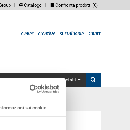
eenreader.meta_nav
scree
Group
Catalogo
Confronta prodotti (
0
)
clever - creative - sustainable - smart
nav
Varie
Accessori
Contatti
Informazioni sui cookie