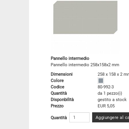
Pannello intermedio
Pannello intermedio 258x158x2 mm
Dimensioni
258 x 158 x 2 m
Colore
Codice
80-992-3
Quantità
da 1 pezzo(i)
Disponbilità
gestito a stock
Prezzo
EUR 5,05
Aggiungere al ca
Quantità