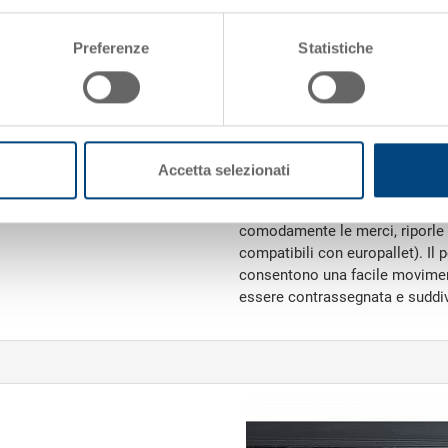
Materiale
Preferenze
Statistiche
Impugnature
Variante di sistema
Maniglia
Accetta selezionati
La valigia in plastica pregiata 
comodamente le merci, riporle o
compatibili con europallet). Il 
consentono una facile moviment
essere contrassegnata e suddiv