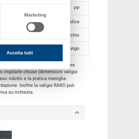
PP
Marketing
impugnatura semplice
impilabile tramite coperchio
su un lato lungo
Accetta tutti
offre molte possibilità per trasportare
 impilarle chiuse (dimensioni valigia
peso ridotto e la pratica maniglia
azione. Inoltre la valigia RAKO può
isa su richiesta.