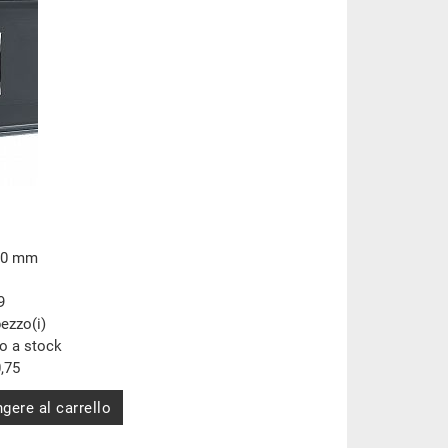
30 mm
9
pezzo(i)
to a stock
,75
gere al carrello