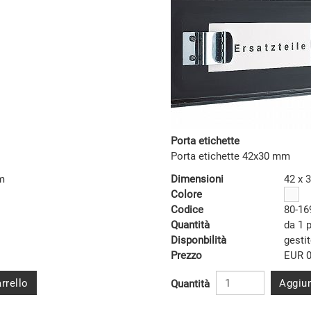
Porta etichette
Porta etichette 42x30 mm
m
Dimensioni
42 x 
Colore
Codice
80-16
Quantità
da 1 
Disponbilità
gesti
Prezzo
EUR 0
rrello
Aggiun
Quantità