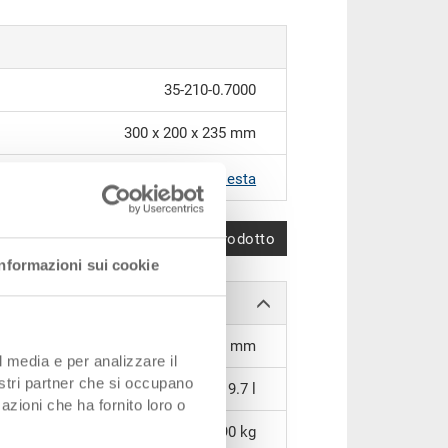
35-210-0.7000
300 x 200 x 235 mm
RAL 7001 |
Altri colori su richiesta
Confronta prodotto
Informazioni sui cookie
260 x 160 x 217 mm
l media e per analizzare il
nostri partner che si occupano
9.7 l
azioni che ha fornito loro o
0,90 kg