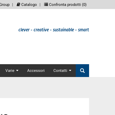
eenreader.meta_nav
scree
Group
Catalogo
Confronta prodotti (
0
)
clever - creative - sustainable - smart
nav
Varie
Accessori
Contatti