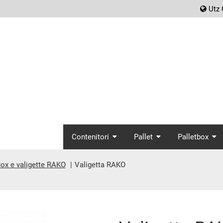
scr
Utz 
screenreader.main_
Contenitori
Pallet
Palletbox
ox e valigette RAKO
Valigetta RAKO