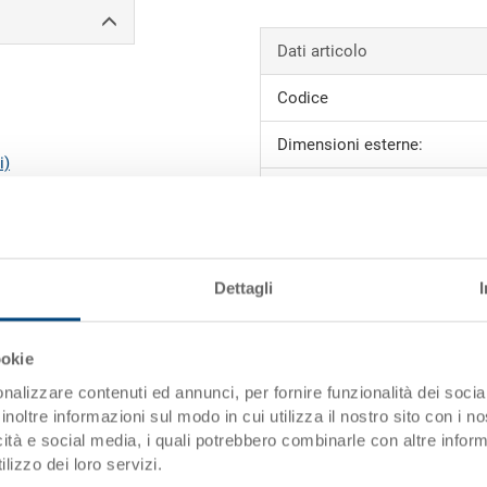
Dati articolo
Codice
Dimensioni esterne:
i)
Colore:
Richiedi offerta
Dettagli
Dati tecnici
ookie
Dimensioni interne
nalizzare contenuti ed annunci, per fornire funzionalità dei socia
inoltre informazioni sul modo in cui utilizza il nostro sito con i 
Volume
icità e social media, i quali potrebbero combinarle con altre inform
lizzo dei loro servizi.
Peso