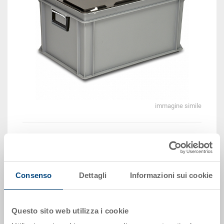
immagine simile
Vedi animazione 3D
Consenso
Dettagli
Informazioni sui cookie
Disponbilità: gestito a stock
Il prodotto non può essere ordinato online:
Richiedi
offerta
Questo sito web utilizza i cookie