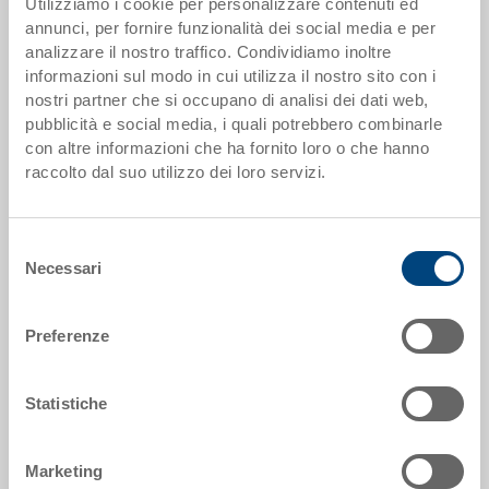
Utilizziamo i cookie per personalizzare contenuti ed
Dati articolo
annunci, per fornire funzionalità dei social media e per
analizzare il nostro traffico. Condividiamo inoltre
Codice
informazioni sul modo in cui utilizza il nostro sito con i
35-202-72.7000
nostri partner che si occupano di analisi dei dati web,
pubblicità e social media, i quali potrebbero combinarle
Dimensioni esterne:
con altre informazioni che ha fornito loro o che hanno
600 x 400 x 338 mm
raccolto dal suo utilizzo dei loro servizi.
Colore:
RAL 7001 |
Altri colori su richiesta
Selezione
Necessari
del
consenso
Preferenze
Richiedi offerta
Statistiche
Dati tecnici
Marketing
La valigia in plastica pregiata offre molte possibilità