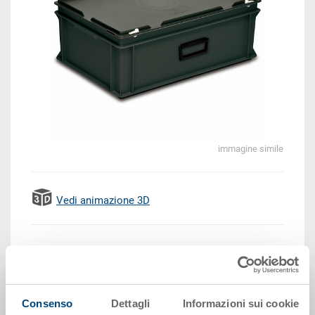
immagine simile
Vedi animazione 3D
EUR 36,10
Prezzo unitario lordo più IVA
Disponbilità: su richiesta
Consenso
Dettagli
Informazioni sui cookie
Il prodotto non può essere ordinato online:
Richiedi