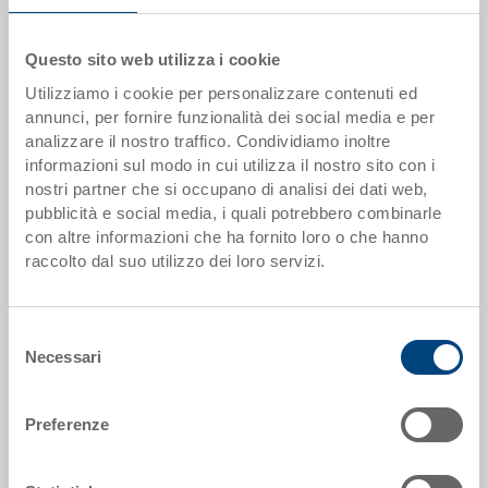
offerta
Questo sito web utilizza i cookie
Scaglioni quantità
Prezzo
Utilizziamo i cookie per personalizzare contenuti ed
annunci, per fornire funzionalità dei social media e per
da 1 pezzi
EUR 36,10
analizzare il nostro traffico. Condividiamo inoltre
da 50 pezzi
EUR 32,42
informazioni sul modo in cui utilizza il nostro sito con i
nostri partner che si occupano di analisi dei dati web,
da 100 pezzi
EUR 31,16
pubblicità e social media, i quali potrebbero combinarle
con altre informazioni che ha fornito loro o che hanno
da 250 pezzi
EUR 29,95
raccolto dal suo utilizzo dei loro servizi.
Scaglionamento per quantità secondo le unità di imballo.
Selezione
Necessari
Dati articolo
del
consenso
Codice
Preferenze
35-201-7 EL
Dimensioni esterne: