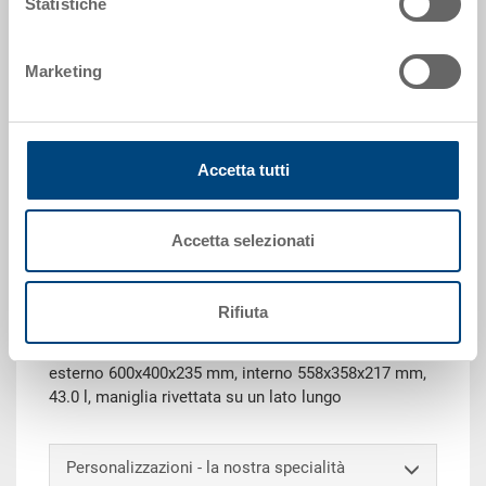
Statistiche
600 x 400 x 235 mm
Colore:
Marketing
|
Altri colori su richiesta
Accetta tutti
Richiedi offerta
Accetta selezionati
Dati tecnici
Rifiuta
Valigetta RAKO ESD, PP ESD, resistenza superficiale
10^4 -10^10 Ohm, contenitore nero, coperchio nero,
esterno 600x400x235 mm, interno 558x358x217 mm,
43.0 l, maniglia rivettata su un lato lungo
Personalizzazioni - la nostra specialità