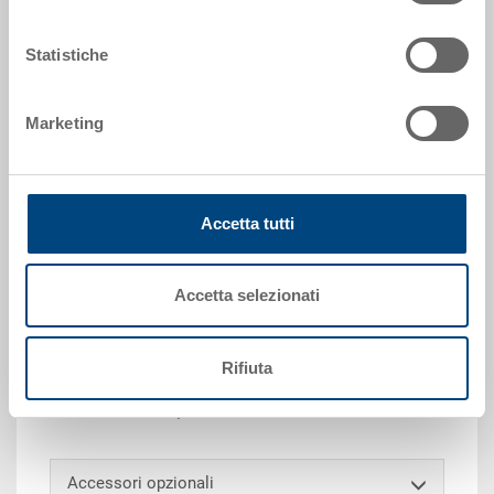
Misura:
Statistiche
1/1
Colore:
Marketing
|
Altri colori su richiesta
Accetta tutti
Richiedi offerta
Accetta selezionati
Dati tecnici
Rifiuta
Vaschetta Gastro-Norm 1/1, PP, bianco, esterno
530x325x200 mm, 27.0 L
Accessori opzionali