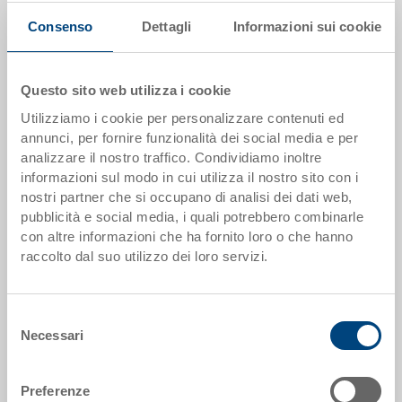
offerta
Consenso
Dettagli
Informazioni sui cookie
Scaglioni quantità
Prezzo
da 1 pezzi
EUR 14,45
Questo sito web utilizza i cookie
Utilizziamo i cookie per personalizzare contenuti ed
da 50 pezzi
EUR 12,97
annunci, per fornire funzionalità dei social media e per
da 100 pezzi
EUR 12,50
analizzare il nostro traffico. Condividiamo inoltre
informazioni sul modo in cui utilizza il nostro sito con i
da 250 pezzi
EUR 12,08
nostri partner che si occupano di analisi dei dati web,
pubblicità e social media, i quali potrebbero combinarle
Scaglionamento per quantità secondo le unità di imballo.
con altre informazioni che ha fornito loro o che hanno
raccolto dal suo utilizzo dei loro servizi.
Dati articolo
Selezione
Codice
Necessari
del
7-411-200.9000.0150
consenso
Dimensioni esterne:
Preferenze
530 x 325 x 200 mm