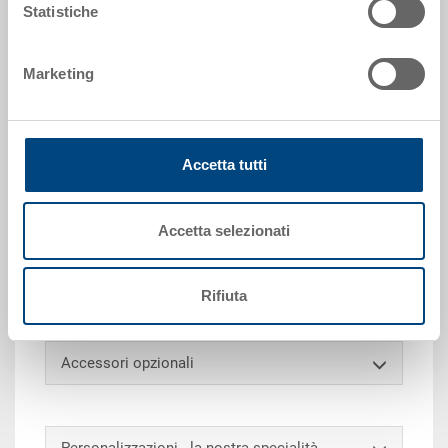
Statistiche
Richiedi offerta
Marketing
Dati tecnici
Accetta tutti
Grazie alla sua capacità di carico, il contenitore
impilabile RAKO è ideale per trasporto e stoccaggio.
Accetta selezionati
Inoltre, questo eurocontenitore universale può essere
impilato con o senza coperchio (dimensioni
contenitore compatibili con europallet). Infine, può
Rifiuta
essere contrassegnato e suddiviso su richiesta.
Accessori opzionali