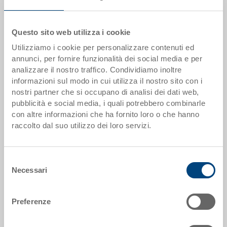
Il prodotto non può essere ordinato online:
Richiedi
offerta
Questo sito web utilizza i cookie
Scaglioni quantità
Prezzo
Utilizziamo i cookie per personalizzare contenuti ed
da 500 pezzi
EUR 42,73
annunci, per fornire funzionalità dei social media e per
analizzare il nostro traffico. Condividiamo inoltre
Scaglionamento per quantità secondo le unità di imballo.
informazioni sul modo in cui utilizza il nostro sito con i
nostri partner che si occupano di analisi dei dati web,
pubblicità e social media, i quali potrebbero combinarle
Dati articolo
con altre informazioni che ha fornito loro o che hanno
raccolto dal suo utilizzo dei loro servizi.
Codice
3-324U-72.7000.0101
Selezione
Dimensioni esterne:
Necessari
del
800 x 600 x 300 mm
consenso
Colore:
Preferenze
RAL 7001 |
Altri colori su richiesta