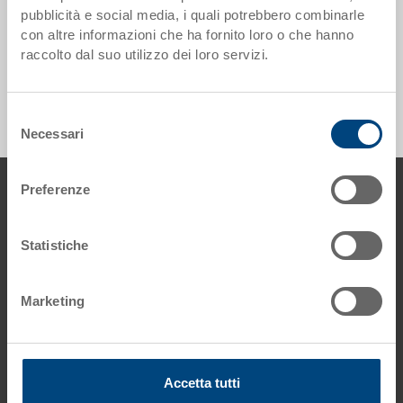
pubblicità e social media, i quali potrebbero combinarle
con altre informazioni che ha fornito loro o che hanno
Coperchi contenitore a impilaggio alternato - 0
raccolto dal suo utilizzo dei loro servizi.
prodotti trovati
Selezione
Necessari
del
consenso
piè di pagine
Preferenze
Contattaci
Utz Group
Statistiche
Sales Office Italia
E-Mail: info.it@
utzgroup.com
Marketing
Condizioni generali
Informazioni legali
Accetta tutti
Protezione dati