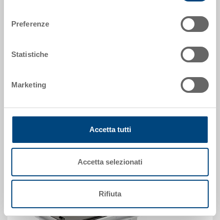
300 x 200 x 28 mm
consenso
Colore
Preferenze
Codice
3-215Z-0.7010.0153
Statistiche
Quantità
da 1 pezzo(i)
Disponbilità
Marketing
gestito a stock
Prezzo
A partire da EUR 3,28
Vai al prodotto
Accetta tutti
Accetta selezionati
Rifiuta