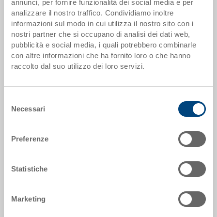
annunci, per fornire funzionalità dei social media e per
offerta
analizzare il nostro traffico. Condividiamo inoltre
informazioni sul modo in cui utilizza il nostro sito con i
Dati articolo
nostri partner che si occupano di analisi dei dati web,
pubblicità e social media, i quali potrebbero combinarle
Codice
con altre informazioni che ha fornito loro o che hanno
1266635
raccolto dal suo utilizzo dei loro servizi.
Dimensioni esterne:
600 x 400 x 28 mm
Selezione
Necessari
del
Colore:
consenso
|
Altri colori su richiesta
Preferenze
Statistiche
Richiedi offerta
Marketing
Dati tecnici