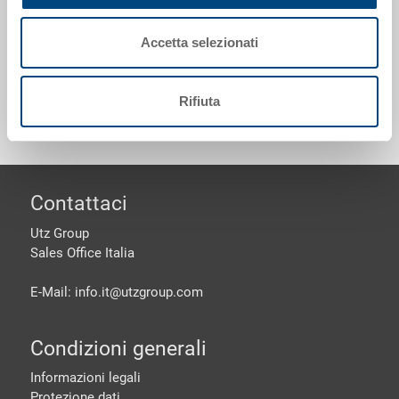
Accetta selezionati
Personalizzazioni - la nostra specialità
Rifiuta
piè di pagine
Contattaci
Utz Group
Sales Office Italia
E-Mail: info.it@
utzgroup.com
Condizioni generali
Informazioni legali
Protezione dati