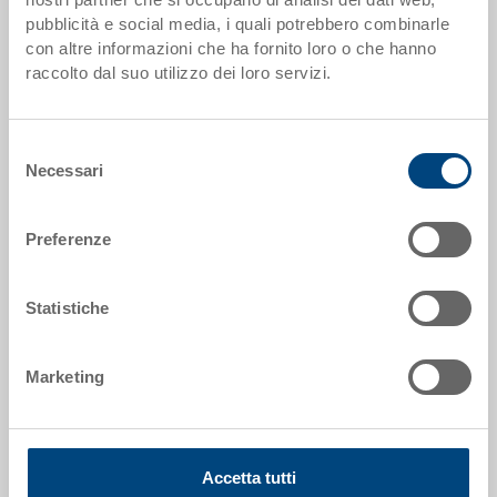
pubblicità e social media, i quali potrebbero combinarle
Dimensioni esterne:
con altre informazioni che ha fornito loro o che hanno
400 x 400 x 28 mm
raccolto dal suo utilizzo dei loro servizi.
Colore:
RAL 7001 |
Altri colori su richiesta
Selezione
Necessari
del
consenso
Preferenze
Richiedi offerta
Statistiche
Dati tecnici
Coperchio con ganci, PP, grigio argento RAL 7001,
Marketing
esterno 400x400x28 mm, con chiusure a scatto, per
RAKO 400x400 mm
Accetta tutti
Accessori opzionali