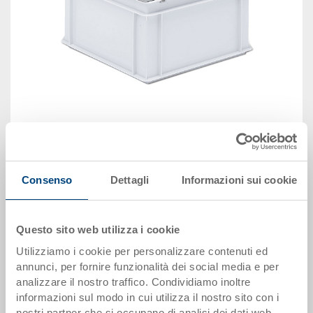
immagine simile
Disponbilità: su richiesta
Consenso
Dettagli
Informazioni sui cookie
Il prodotto non può essere ordinato online:
Richiedi
offerta
Questo sito web utilizza i cookie
Utilizziamo i cookie per personalizzare contenuti ed
Dati articolo
annunci, per fornire funzionalità dei social media e per
analizzare il nostro traffico. Condividiamo inoltre
Codice
informazioni sul modo in cui utilizza il nostro sito con i
38-1966-2-11.7000.0101
nostri partner che si occupano di analisi dei dati web,