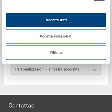
Richiedi offerta
Accetta tutti
Dati tecnici
Accetta selezionati
Coperchio Gastro-Norm 1/4, PC, trasparente,
Rifiuta
265x162x28 mm
Personalizzazioni - la nostra specialità
piè di pagine
Contattaci