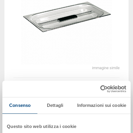
immagine simile
EUR 5,84
Prezzo unitario lordo più IVA
Consenso
Dettagli
Informazioni sui cookie
Disponbilità: su richiesta
Il prodotto non può essere ordinato online:
Richiedi
offerta
Questo sito web utilizza i cookie