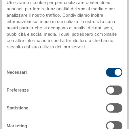
Utilizziamo i cookie per personalizzare contenuti ed
Scaglioni quantità
Prezzo
annunci, per fornire funzionalità dei social media e per
da 500 pezzi
EUR 5,84
analizzare il nostro traffico. Condividiamo inoltre
informazioni sul modo in cui utilizza il nostro sito con i
Scaglionamento per quantità secondo le unità di imballo.
nostri partner che si occupano di analisi dei dati web,
pubblicità e social media, i quali potrebbero combinarle
con altre informazioni che ha fornito loro o che hanno
Dati articolo
raccolto dal suo utilizzo dei loro servizi.
Codice
7-414-1.0000.0600
Selezione
Necessari
del
Dimensioni esterne:
consenso
265 x 162 x 28 mm
Preferenze
Misura:
1/4
Statistiche
Colore:
|
Altri colori su richiesta
Marketing