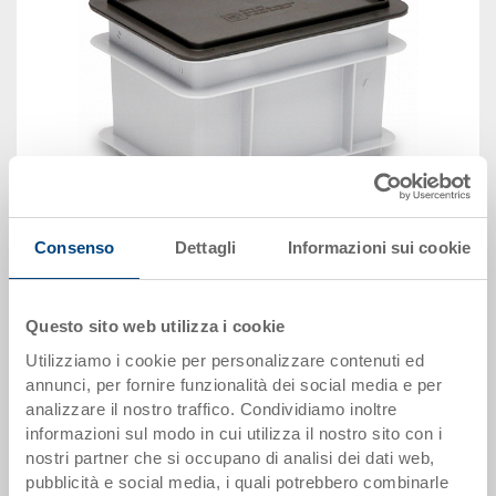
Consenso
Dettagli
Informazioni sui cookie
immagine simile
Questo sito web utilizza i cookie
Disponbilità: su richiesta
Utilizziamo i cookie per personalizzare contenuti ed
Il prodotto non può essere ordinato online:
Richiedi
annunci, per fornire funzionalità dei social media e per
offerta
analizzare il nostro traffico. Condividiamo inoltre
informazioni sul modo in cui utilizza il nostro sito con i
Dati articolo
nostri partner che si occupano di analisi dei dati web,
pubblicità e social media, i quali potrebbero combinarle
Codice