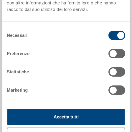
con altre informazioni che ha fornito loro o che hanno
3-944-0.7010.0153
raccolto dal suo utilizzo dei loro servizi.
Dimensioni esterne:
200 x 150 x 16 mm
Selezione
Necessari
del
Colore:
consenso
|
Altri colori su richiesta
Preferenze
Statistiche
Richiedi offerta
Marketing
Dati tecnici
Coperchio in appoggio, PP, grigio scuro, esterno
Accetta tutti
200x150x16 mm, per RAKO