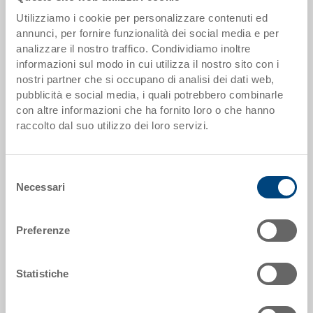
Utilizziamo i cookie per personalizzare contenuti ed
annunci, per fornire funzionalità dei social media e per
analizzare il nostro traffico. Condividiamo inoltre
informazioni sul modo in cui utilizza il nostro sito con i
nostri partner che si occupano di analisi dei dati web,
pubblicità e social media, i quali potrebbero combinarle
Cassetta ortofrutta
con altre informazioni che ha fornito loro o che hanno
Cassetta per frutta e verdura, fondo a reticolo
raccolto dal suo utilizzo dei loro servizi.
Dimensioni
600 x 400 x 325 mm
Selezione
Colore
Necessari
del
consenso
Codice
3-325-32S.6760.0203
Preferenze
Quantità
da 1 pezzo(i)
Disponbilità
Statistiche
gestito a stock
Prezzo