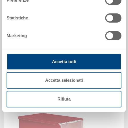
Preferenze
Dimensioni
286 x 86 mm
Colore
Statistiche
Codice
3-376.0000.0300
Marketing
Quantità
da 1 pezzo(i)
Disponbilità
gestito a stock
Accetta tutti
Prezzo
A partire da EUR 3,56
Accetta selezionati
Vai al prodotto
Rifiuta