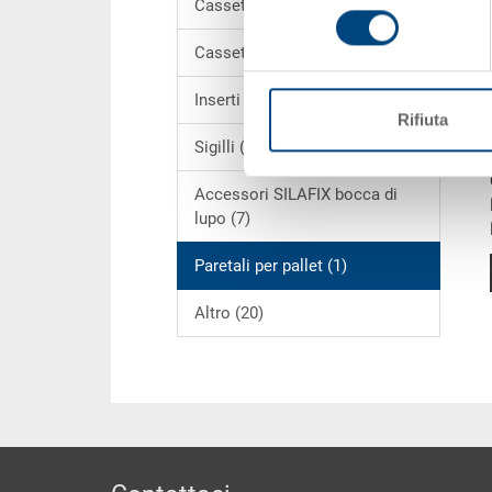
Cassettine (28)
consenso
Cassettine ESD (6)
Inserti in schiuma espansa (6)
Rifiuta
Sigilli (1)
Accessori SILAFIX bocca di
lupo (7)
Paretali per pallet (1)
Altro (20)