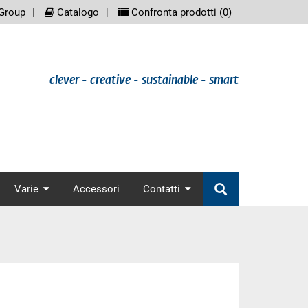
eenreader.meta_nav
scree
Group
Catalogo
Confronta prodotti (
0
)
clever - creative - sustainable - smart
nav
Varie
Accessori
Contatti