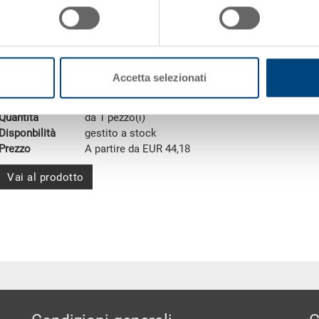
Paretale
Paretale adatto per pallets 1200x800 mm
Dimensioni
1213 x 813 x 200 mm
Accetta selezionati
Colore
Codice
34-128-2000-00 R.1
Quantità
da 1 pezzo(i)
Disponbilità
gestito a stock
Prezzo
A partire da EUR 44,18
Vai al prodotto