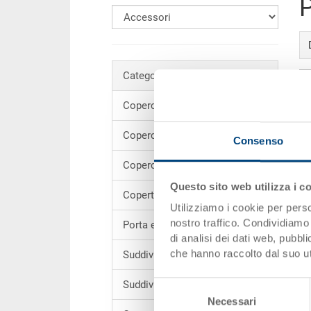
P
Categorie
Coperchi (130)
P
Coperchi ESD (11)
Consenso
Coperchi Oeco-Line (2)
Questo sito web utilizza i c
Coperture (9)
Utilizziamo i cookie per perso
nostro traffico. Condividiamo 
Porta etichette (28)
di analisi dei dati web, pubbl
che hanno raccolto dal suo uti
Suddivisioni (48)
Suddivisioni ESD (9)
Selezione
Necessari
del