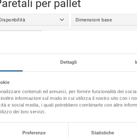
aretali per pallet
Disponbilità
Dimensioni base
Mostra tutti i filtri
aretali per pallet - 1 prodotti trovati
Dettagli
ookie
nalizzare contenuti ed annunci, per fornire funzionalità dei socia
inoltre informazioni sul modo in cui utilizza il nostro sito con i 
icità e social media, i quali potrebbero combinarle con altre inform
lizzo dei loro servizi.
Preferenze
Statistiche